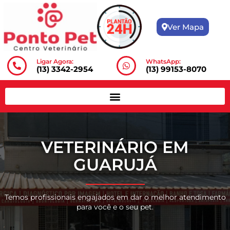
Ver Mapa
Ligar Agora:
WhatsApp:
(13) 3342-2954
(13) 99153-8070
ESPECIALI
IO EM
JÁ
Especialistas apaixonados
que vão garantir o dia
tratamento certo para 
ar o melhor atendimento
 pet.
SAIBA MAIS