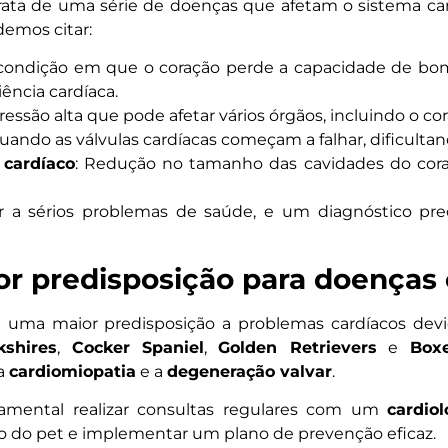
rata de uma série de doenças que afetam o sistema card
emos citar:
condição em que o coração perde a capacidade de bo
iência cardíaca.
Pressão alta que pode afetar vários órgãos, incluindo o co
Quando as válvulas cardíacas começam a falhar, dificulta
cardíaco
: Redução no tamanho das cavidades do cor
 a sérios problemas de saúde, e um diagnóstico pr
r predisposição para doenças 
uma maior predisposição a problemas cardíacos devido
kshires
,
Cocker Spaniel
,
Golden Retrievers
e
Box
a
cardiomiopatia
e a
degeneração valvar
.
damental realizar consultas regulares com um
cardiol
o do pet e implementar um plano de prevenção eficaz.