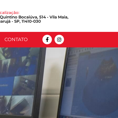
calização:
 Quintino Bocaiúva, 514 - Vila Maia,
arujá - SP, 11410-030
CONTATO