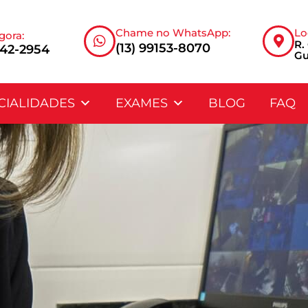
Chame no WhatsApp:
Lo
gora:
R.
(13) 99153-8070
342-2954
Gu
CIALIDADES
EXAMES
BLOG
FAQ