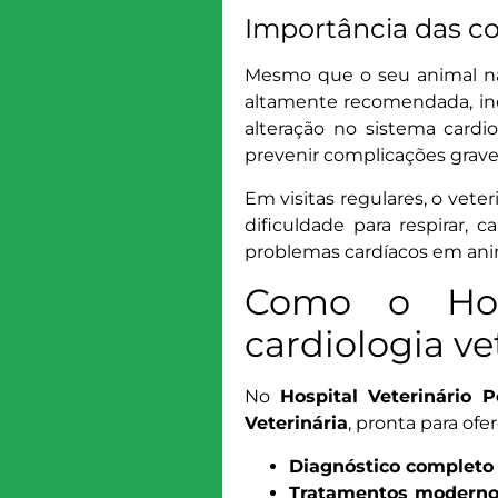
Importância das co
Mesmo que o seu animal nã
altamente recomendada, in
alteração no sistema cardi
prevenir complicações grave
Em visitas regulares, o vete
dificuldade para respirar, 
problemas cardíacos em ani
Como o Hosp
cardiologia ve
No
Hospital Veterinário 
Veterinária
, pronta para ofe
Diagnóstico completo
Tratamentos modernos