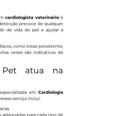
 um
cardiologista veterinário
é
detecção precoce de qualquer
ade de vida do pet e ajudar a
díacos, como tosse persistente,
itas vezes são indicativos de
 Pet atua na
especializada em
Cardiologia
osso serviço inclui:
acas.
s adequadas para cada tipo de