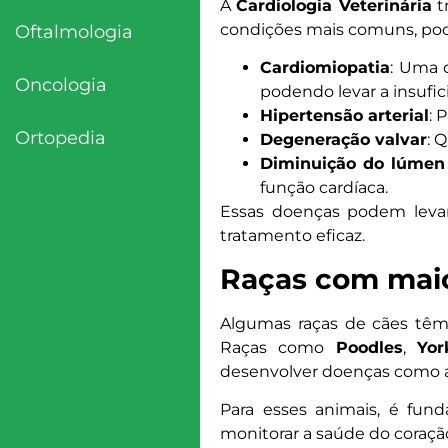
A
Cardiologia Veterinária
t
condições mais comuns, pod
Oftalmologia
Cardiomiopatia
: Uma 
Oncologia
podendo levar a insufic
Hipertensão arterial
: 
Ortopedia
Degeneração valvar
: 
Diminuição do lúmen 
função cardíaca.
Essas doenças podem levar
tratamento eficaz.
Raças com maio
Algumas raças de cães têm 
Raças como
Poodles
,
Yor
desenvolver doenças como 
Para esses animais, é fun
monitorar a saúde do coraçã