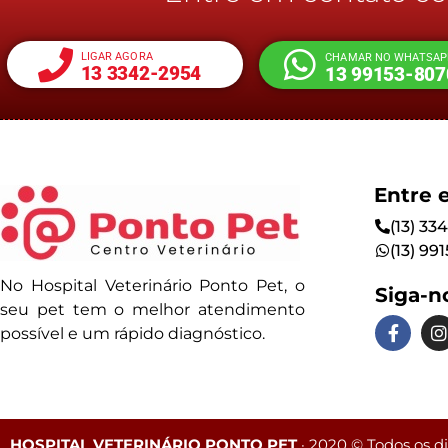
LIGAR AGORA
CHAMAR NO WHATSAP
13 3342-2954
13 99153-807
Entre 
(13) 33
(13) 99
No Hospital Veterinário Ponto Pet, o
Siga-n
seu pet tem o melhor atendimento
possível e um rápido diagnóstico.
HOSPITAL VETERINÁRIO PONTO PET
· 2020 © Todos os di