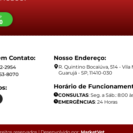
P
0
em Contato:
Nosso Endereço:
R. Quintino Bocaiúva, 514 - Vila 
42-2954
Guarujá - SP, 11410-030
153-8070
Horário de Funcionament
os:
CONSULTAS
: Seg. a Sáb.: 8:00 
EMERGÊNCIAS
: 24 Horas
reitos reservados | Desenvolvido por:
MarketVet