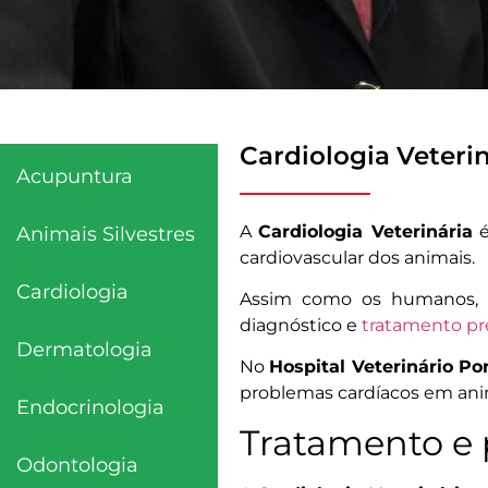
Cardiologia Veteri
Acupuntura
A
Cardiologia Veterinária
é
Animais Silvestres
cardiovascular dos animais.
Cardiologia
Assim como os humanos, os
diagnóstico e
tratamento p
Dermatologia
No
Hospital Veterinário Po
problemas cardíacos em anim
Endocrinologia
Tratamento e 
Odontologia