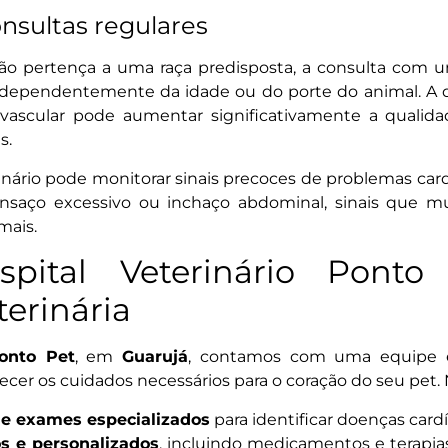
nsultas regulares
o pertença a uma raça predisposta, a consulta com
dependentemente da idade ou do porte do animal. A 
ovascular pode aumentar significativamente a qualid
s.
rinário pode monitorar sinais precoces de problemas car
cansaço excessivo ou inchaço abdominal, sinais que mu
mais.
ital Veterinário Ponto
terinária
Ponto Pet
, em
Guarujá
, contamos com uma equipe 
recer os cuidados necessários para o coração do seu pet. N
 e exames especializados
para identificar doenças cardí
 e personalizados
, incluindo medicamentos e terapia